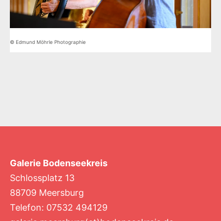
© Edmund Möhrle Photographie
Galerie Bodenseekreis
Schlossplatz 13
88709 Meersburg
Telefon: 07532 494129