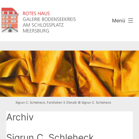
Zum
Inhalt
springen
Menü
Rotes
Haus
Sigrun C. Schleheck, Farbfalten 5 (Detail) © Sigrun C. Schleheck
Archiv
Sigrun C. Schleheck