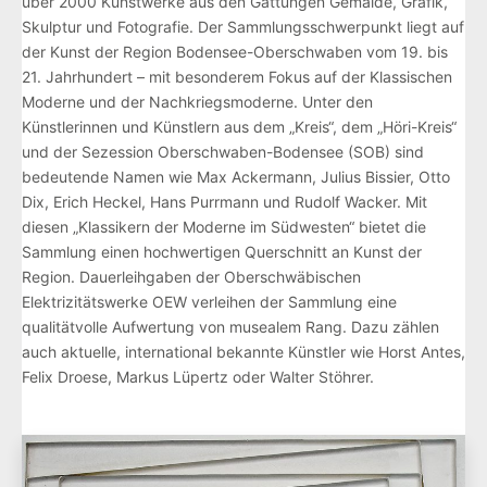
über 2000 Kunstwerke aus den Gattungen Gemälde, Grafik,
Skulptur und Fotografie. Der Sammlungsschwerpunkt liegt auf
der Kunst der Region Bodensee-Oberschwaben vom 19. bis
21. Jahrhundert – mit besonderem Fokus auf der Klassischen
Moderne und der Nachkriegsmoderne. Unter den
Künstlerinnen und Künstlern aus dem „Kreis“, dem „Höri-Kreis“
und der Sezession Oberschwaben-Bodensee (SOB) sind
bedeutende Namen wie Max Ackermann, Julius Bissier, Otto
Dix, Erich Heckel, Hans Purrmann und Rudolf Wacker. Mit
diesen „Klassikern der Moderne im Südwesten“ bietet die
Sammlung einen hochwertigen Querschnitt an Kunst der
Region. Dauerleihgaben der Oberschwäbischen
Elektrizitätswerke OEW verleihen der Sammlung eine
qualitätvolle Aufwertung von musealem Rang. Dazu zählen
auch aktuelle, international bekannte Künstler wie Horst Antes,
Felix Droese, Markus Lüpertz oder Walter Stöhrer.