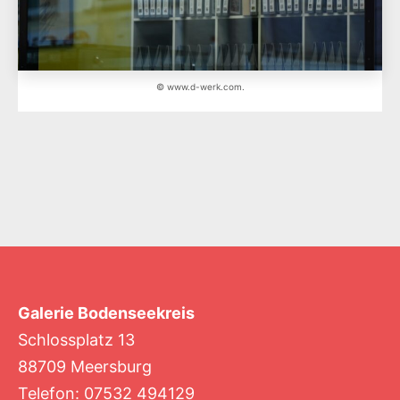
© www.d-werk.com.
Galerie Bodenseekreis
Schlossplatz 13
88709 Meersburg
Telefon: 07532 494129